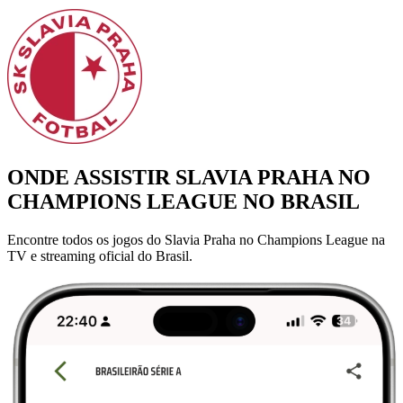
ONDE ASSISTIR SLAVIA PRAHA NO
CHAMPIONS LEAGUE NO BRASIL
Encontre todos os jogos do Slavia Praha no Champions League na
TV e streaming oficial do Brasil.