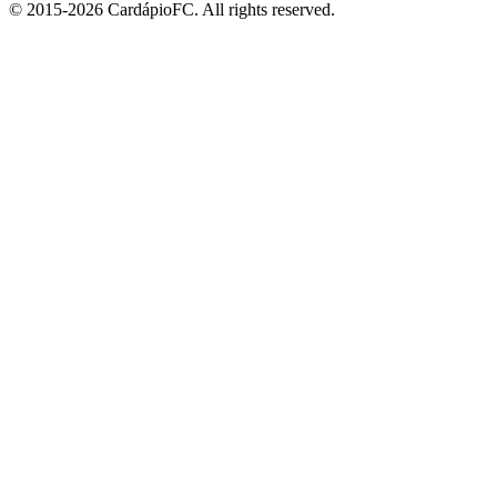
© 2015-2026 CardápioFC. All rights reserved.