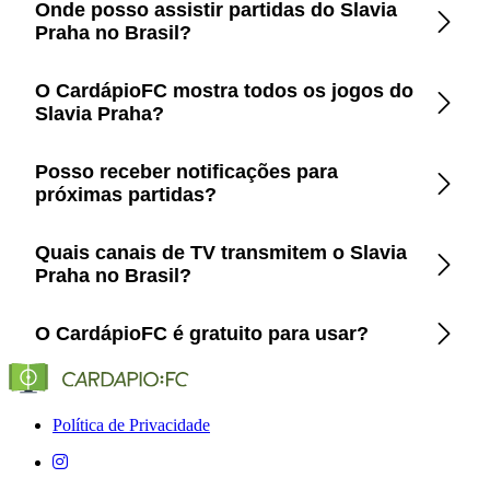
Onde posso assistir partidas do Slavia
Praha no Brasil?
Verifique o app CardápioFC para atualizações em tempo real
O CardápioFC mostra todos os jogos do
sobre transmissoras oficiais mostrando partidas do Slavia
Slavia Praha?
Praha no Brasil.
Sim, o CardápioFC cobre todas as partidas do Slavia Praha
Posso receber notificações para
que são transmitidas em canais oficiais de TV e plataformas
próximas partidas?
de streaming no Brasil.
Sim, configure lembretes de partidas no app CardápioFC
Quais canais de TV transmitem o Slavia
para ser notificado antes de cada jogo do Slavia Praha.
Praha no Brasil?
O CardápioFC mostra exatamente quais transmissoras
O CardápioFC é gratuito para usar?
oficiais (Globo, SporTV, ESPN, etc.) estão mostrando
partidas do Slavia Praha no Brasil.
Sim, o CardápioFC é completamente gratuito para baixar e
usar em dispositivos iOS e Android.
Política de Privacidade