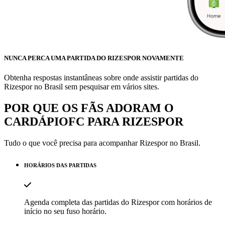
NUNCA PERCA UMA PARTIDA DO RIZESPOR NOVAMENTE
Obtenha respostas instantâneas sobre onde assistir partidas do
Rizespor no Brasil sem pesquisar em vários sites.
POR QUE OS FÃS ADORAM O
CARDÁPIOFC PARA
RIZESPOR
Tudo o que você precisa para acompanhar
Rizespor
no Brasil.
HORÁRIOS DAS PARTIDAS
Agenda completa das partidas do Rizespor com horários de
início no seu fuso horário.