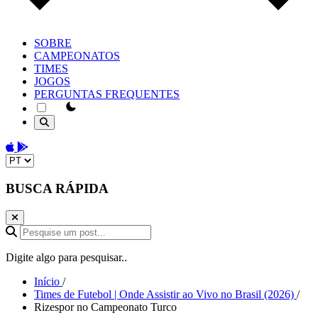
SOBRE
CAMPEONATOS
TIMES
JOGOS
PERGUNTAS FREQUENTES
theme switcher
Download on the App Store
Get it on Google Play
Change language
BUSCA RÁPIDA
Pesquise um post...
Digite algo para pesquisar..
Início
/
Times de Futebol | Onde Assistir ao Vivo no Brasil (2026)
/
Rizespor no Campeonato Turco