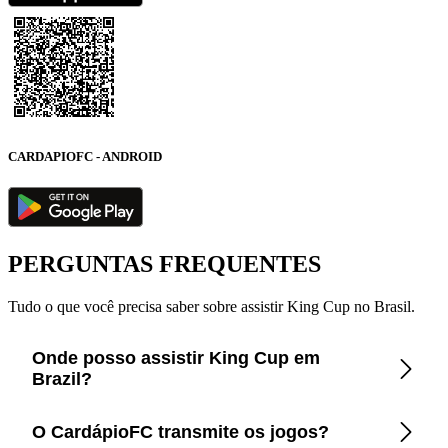
CARDAPIOFC - ANDROID
PERGUNTAS FREQUENTES
Tudo o que você precisa saber sobre assistir King Cup no Brasil.
Onde posso assistir King Cup em
Brazil?
Confira o app CardápioFC para ver, em tempo real, quem
O CardápioFC transmite os jogos?