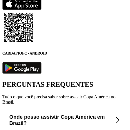
CARDAPIOFC - ANDROID
PERGUNTAS FREQUENTES
Tudo o que você precisa saber sobre assistir Copa América no
Brasil.
Onde posso assistir Copa América em
Brazil?