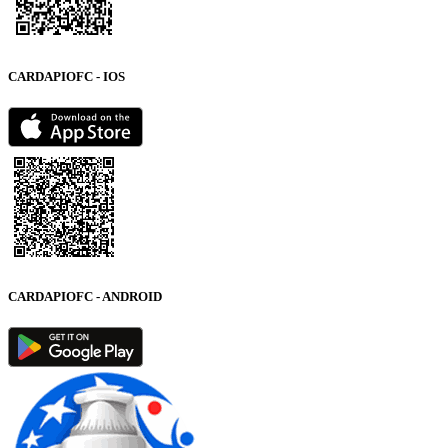
CARDAPIOFC - IOS
CARDAPIOFC - ANDROID