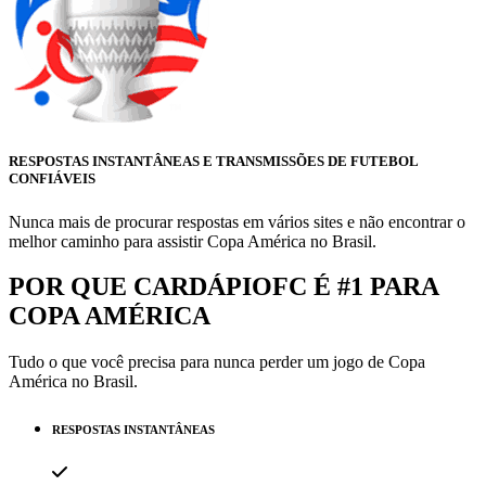
RESPOSTAS INSTANTÂNEAS E TRANSMISSÕES DE FUTEBOL
CONFIÁVEIS
Nunca mais de procurar respostas em vários sites e não encontrar o
melhor caminho para assistir Copa América no Brasil.
POR QUE CARDÁPIOFC É #1 PARA
COPA AMÉRICA
Tudo o que você precisa para nunca perder um jogo de Copa
América no Brasil.
RESPOSTAS INSTANTÂNEAS