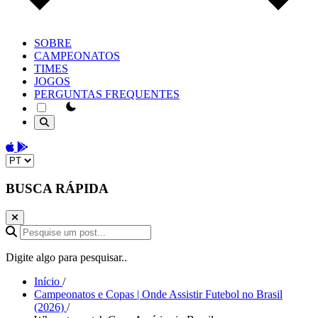
SOBRE
CAMPEONATOS
TIMES
JOGOS
PERGUNTAS FREQUENTES
theme switcher
Download on the App Store
Get it on Google Play
Change language
BUSCA RÁPIDA
Pesquise um post...
Digite algo para pesquisar..
Início
/
Campeonatos e Copas | Onde Assistir Futebol no Brasil
(2026)
/