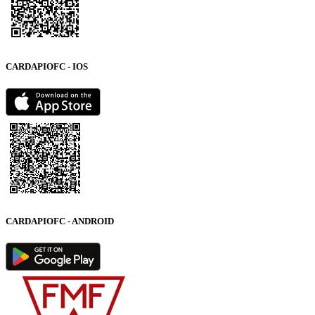
CARDAPIOFC - IOS
CARDAPIOFC - ANDROID