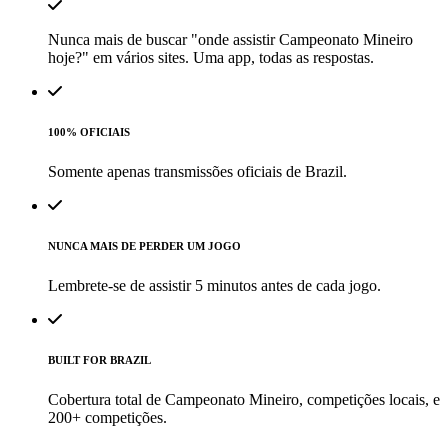
Nunca mais de buscar "onde assistir Campeonato Mineiro
hoje?" em vários sites. Uma app, todas as respostas.
100% OFICIAIS
Somente apenas transmissões oficiais de Brazil.
NUNCA MAIS DE PERDER UM JOGO
Lembrete-se de assistir 5 minutos antes de cada jogo.
BUILT FOR BRAZIL
Cobertura total de Campeonato Mineiro, competições locais, e
200+ competições.