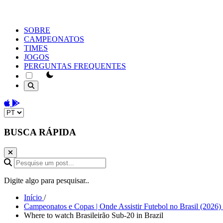
SOBRE
CAMPEONATOS
TIMES
JOGOS
PERGUNTAS FREQUENTES
theme switcher
Download on the App Store
Get it on Google Play
Change language
BUSCA RÁPIDA
Pesquise um post...
Digite algo para pesquisar..
Início
/
Campeonatos e Copas | Onde Assistir Futebol no Brasil (2026)
Where to watch Brasileirão Sub-20 in Brazil