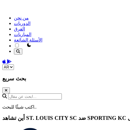
من نحن
الدوريات
الفرق
المباريات
الأسئلة الشائعة
theme switcher
Download on the App Store
Get it on Google Play
Change language
بحث سريع
ابحث عن مقال...
اكتب شيئًا للبحث..
SPORTING KC
ضد
ST. LOUIS CITY SC
أين تشاهد