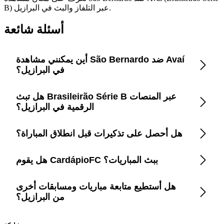
B) عبر التلفاز والبث في البرازيل.
أسئلة شائعة
أين يمكنني مشاهدة São Bernardo ضد Avaí
في البرازيل؟
هل تبث Brasileirão Série B عبر المنصات
افتح تطبيق CardápioFC لمعرفة قنوات التلفزيون ومنصات
البث الرسمية المحدثة فورًا في البرازيل.
الرقمية في البرازيل؟
هل أحصل على تذكيرات قبل انطلاق المباراة؟
CardápioFC يعرض كل الخيارات القانونية في البرازيل بما
في ذلك القنوات المفتوحة، الكابل، والتطبيقات مثل Disney+
وPrime Video وParamount+ وMax وYouTube.
هل يقوم CardápioFC ببث المباريات؟
نعم، فعّل التنبيهات الذكية داخل التطبيق لتتلقى إشعارات
قبل دقائق من صافرة البداية.
هل أستطيع متابعة مباريات ومسابقات أخرى
لا، نحن نوفر فقط معلومات موثوقة عن أماكن المشاهدة
الرسمية لتتفادى المواقع المقرصنة.
من البرازيل؟
بالتأكيد، التطبيق يغطي أكثر من 200 بطولة مع جداول زمنية