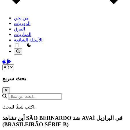
من نحن
الدوريات
الفرق
المباريات
الأسئلة الشائعة
theme switcher
Download on the App Store
Get it on Google Play
Change language
بحث سريع
ابحث عن مقال...
اكتب شيئًا للبحث..
في البرازيل
AVAÍ
ضد
SÃO BERNARDO
أين تشاهد
(BRASILEIRÃO SÉRIE B)