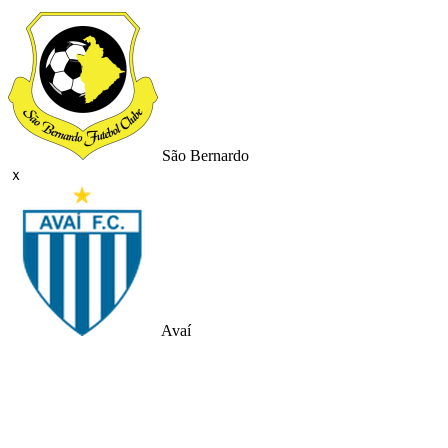
São Bernardo
ｘ
Avaí