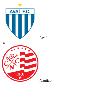
Avaí
ｘ
Náutico