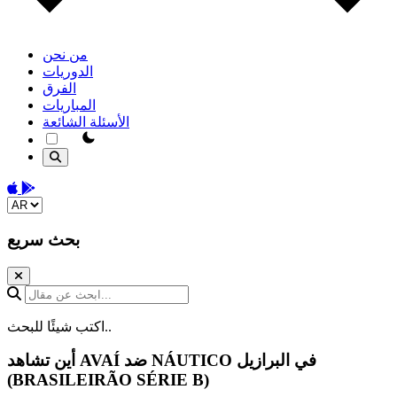
من نحن
الدوريات
الفرق
المباريات
الأسئلة الشائعة
theme switcher
Download on the App Store
Get it on Google Play
Change language
بحث سريع
ابحث عن مقال...
اكتب شيئًا للبحث..
في البرازيل
NÁUTICO
ضد
AVAÍ
أين تشاهد
(BRASILEIRÃO SÉRIE B)