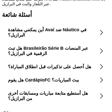
عبر التلفاز والبث في البرازيل.
أسئلة شائعة
أين يمكنني مشاهدة Avaí ضد Náutico في
البرازيل؟
هل تبث Brasileirão Série B عبر المنصات
افتح تطبيق CardápioFC لمعرفة قنوات التلفزيون ومنصات
البث الرسمية المحدثة فورًا في البرازيل.
الرقمية في البرازيل؟
هل أحصل على تذكيرات قبل انطلاق المباراة؟
CardápioFC يعرض كل الخيارات القانونية في البرازيل بما
في ذلك القنوات المفتوحة، الكابل، والتطبيقات مثل Disney+
وPrime Video وParamount+ وMax وYouTube.
هل يقوم CardápioFC ببث المباريات؟
نعم، فعّل التنبيهات الذكية داخل التطبيق لتتلقى إشعارات
قبل دقائق من صافرة البداية.
هل أستطيع متابعة مباريات ومسابقات أخرى
لا، نحن نوفر فقط معلومات موثوقة عن أماكن المشاهدة
الرسمية لتتفادى المواقع المقرصنة.
من البرازيل؟
بالتأكيد، التطبيق يغطي أكثر من 200 بطولة مع جداول زمنية