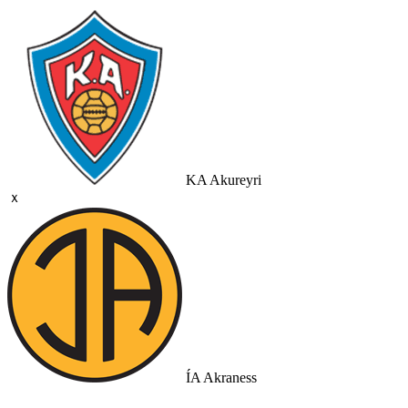
KA Akureyri
ｘ
ÍA Akraness