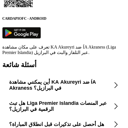
CARDAPIOFC - ANDROID
تعرف على مكان مشاهدة KA Akureyri ضد ÍA Akraness (Liga
Premier Islandia) عبر التلفاز والبث في البرازيل.
أسئلة شائعة
أين يمكنني مشاهدة KA Akureyri ضد ÍA
Akraness في البرازيل؟
هل تبث Liga Premier Islandia عبر المنصات
افتح تطبيق CardápioFC لمعرفة قنوات التلفزيون ومنصات
البث الرسمية المحدثة فورًا في البرازيل.
الرقمية في البرازيل؟
هل أحصل على تذكيرات قبل انطلاق المباراة؟
CardápioFC يعرض كل الخيارات القانونية في البرازيل بما