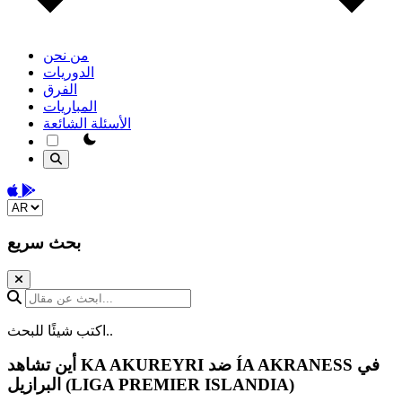
من نحن
الدوريات
الفرق
المباريات
الأسئلة الشائعة
theme switcher
Download on the App Store
Get it on Google Play
Change language
بحث سريع
ابحث عن مقال...
اكتب شيئًا للبحث..
في
ÍA AKRANESS
ضد
KA AKUREYRI
أين تشاهد
البرازيل (LIGA PREMIER ISLANDIA)