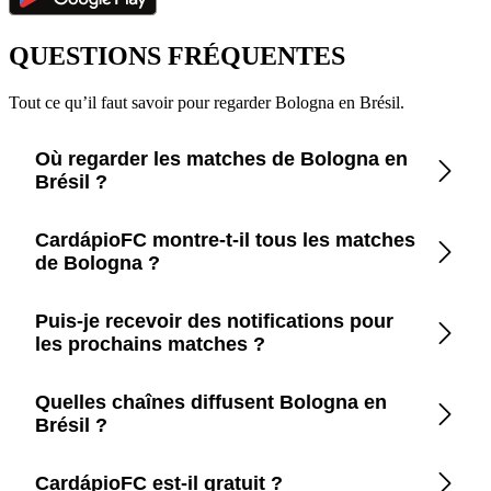
QUESTIONS FRÉQUENTES
Tout ce qu’il faut savoir pour regarder Bologna en Brésil.
Où regarder les matches de Bologna en
Brésil ?
Consultez l’app CardápioFC pour voir en temps réel les
CardápioFC montre-t-il tous les matches
diffuseurs officiels de Bologna en Brésil.
de Bologna ?
Oui, CardápioFC couvre chaque match diffusé sur des
Puis-je recevoir des notifications pour
chaînes officielles ou en streaming en Brésil.
les prochains matches ?
Oui, configurez les rappels dans l’app pour être averti avant
Quelles chaînes diffusent Bologna en
chaque match.
Brésil ?
CardápioFC liste précisément les chaînes et plateformes
CardápioFC est-il gratuit ?