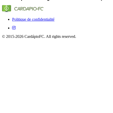
(Globo, SporTV, ESPN, etc.) qui diffusent Bologna en
Brésil.
Oui, totalement gratuit sur iOS et Android.
Politique de confidentialité
© 2015-2026 CardápioFC. All rights reserved.