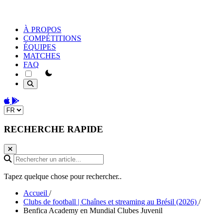
À PROPOS
COMPÉTITIONS
ÉQUIPES
MATCHES
FAQ
theme switcher
Download on the App Store
Get it on Google Play
Change language
RECHERCHE RAPIDE
Rechercher un article...
Tapez quelque chose pour rechercher..
Accueil
/
Clubs de football | Chaînes et streaming au Brésil (2026)
/
Benfica Academy en Mundial Clubes Juvenil