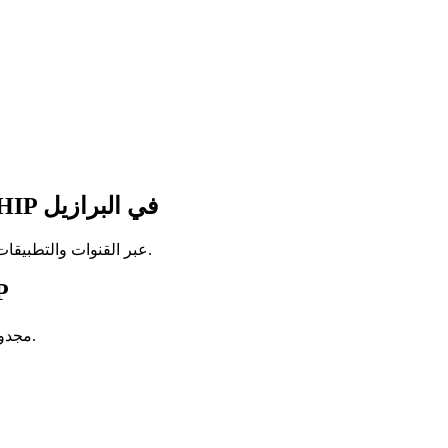
أين تشاهد مباريات POLAND في FRIENDSHIP في البرازيل
اعرف أين تُبث مباريات Poland في Friendship عبر القنوات والتطبيقات الرسمية في البرازيل.
مبا
لا توجد مباريات لـ Poland في Friendship مجدولة حاليًا. يرجى التحقق لاحقًا.