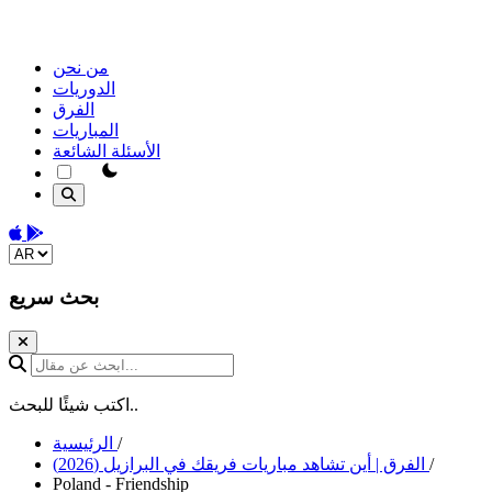
من نحن
الدوريات
الفرق
المباريات
الأسئلة الشائعة
theme switcher
Download on the App Store
Get it on Google Play
Change language
بحث سريع
ابحث عن مقال...
اكتب شيئًا للبحث..
/
الرئيسية
/
الفرق | أين تشاهد مباريات فريقك في البرازيل (2026)
Poland - Friendship