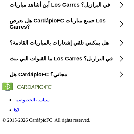
أين أشاهد مباريات Los Garres في البرازيل؟
هل يعرض CardápioFC جميع مباريات Los
استخدم تطبيق CardápioFC لرؤية قائمة فورية بالقنوات
الرسمية التي تبث Los Garres في البرازيل.
Garres؟
هل يمكنني تلقي إشعارات بالمباريات القادمة؟
نعم، CardápioFC يغطي كل مباراة تبثها القنوات الرسمية أو
المنصات في البرازيل.
ما القنوات التي تبث Los Garres في البرازيل؟
نعم، فعّل التذكيرات داخل التطبيق لتحصل على تنبيه قبل
كل مباراة.
هل CardápioFC مجاني؟
CardápioFC يذكر بدقة القنوات والمنصات (Globo، SporTV،
ESPN...) التي تبث Los Garres في البرازيل.
نعم، التطبيق مجاني تمامًا على iOS وAndroid.
سياسة الخصوصية
© 2015-2026 CardápioFC. All rights reserved.