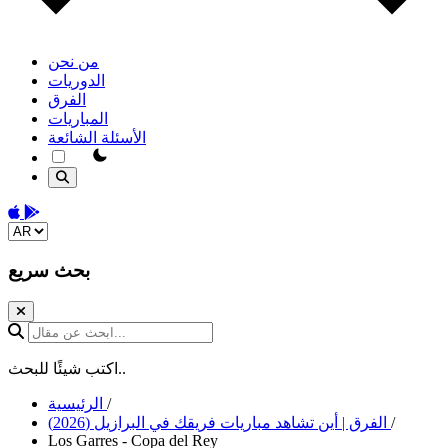
من نحن
الدوريات
الفرق
المباريات
الأسئلة الشائعة
theme switcher
Download on the App Store
Get it on Google Play
Change language
بحث سريع
ابحث عن مقال...
اكتب شيئًا للبحث..
/
الرئيسية
/
الفرق | أين تشاهد مباريات فريقك في البرازيل (2026)
Los Garres - Copa del Rey