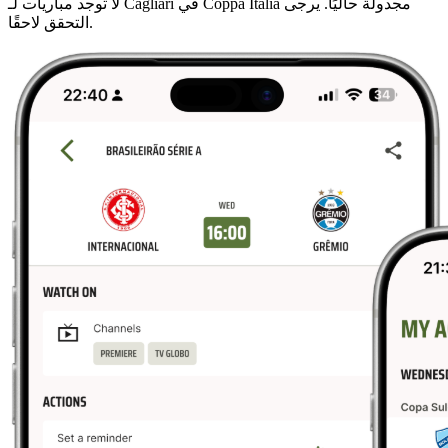
لا توجد مباريات لـ Cagliari في Coppa Italia مجدولة حاليًا. يرجى
التحقق لاحقًا.