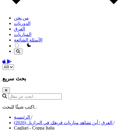
من نحن
الدوريات
الفرق
المباريات
الأسئلة الشائعة
theme switcher
Download on the App Store
Get it on Google Play
Change language
بحث سريع
ابحث عن مقال...
اكتب شيئًا للبحث..
/
الرئيسية
/
الفرق | أين تشاهد مباريات فريقك في البرازيل (2026)
Cagliari - Coppa Italia