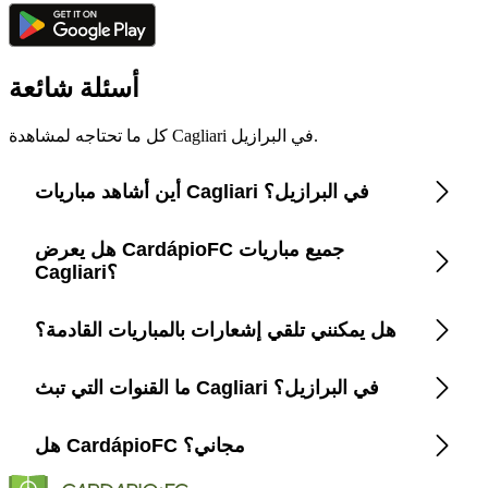
أسئلة شائعة
كل ما تحتاجه لمشاهدة Cagliari في البرازيل.
أين أشاهد مباريات Cagliari في البرازيل؟
هل يعرض CardápioFC جميع مباريات
استخدم تطبيق CardápioFC لرؤية قائمة فورية بالقنوات
الرسمية التي تبث Cagliari في البرازيل.
Cagliari؟
هل يمكنني تلقي إشعارات بالمباريات القادمة؟
نعم، CardápioFC يغطي كل مباراة تبثها القنوات الرسمية أو
المنصات في البرازيل.
ما القنوات التي تبث Cagliari في البرازيل؟
نعم، فعّل التذكيرات داخل التطبيق لتحصل على تنبيه قبل
كل مباراة.
هل CardápioFC مجاني؟
CardápioFC يذكر بدقة القنوات والمنصات (Globo، SporTV،
ESPN...) التي تبث Cagliari في البرازيل.