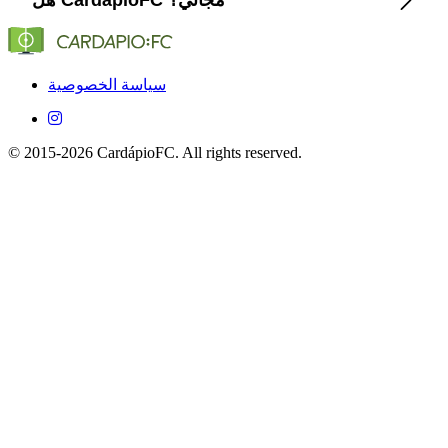
ESPN...) التي تبث Birmingham في البرازيل.
نعم، التطبيق مجاني تمامًا على iOS وAndroid.
سياسة الخصوصية
© 2015-2026 CardápioFC. All rights reserved.