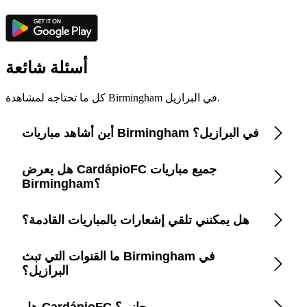
أسئلة شائعة
كل ما تحتاجه لمشاهدة Birmingham في البرازيل.
أين أشاهد مباريات Birmingham في البرازيل؟
هل يعرض CardápioFC جميع مباريات
استخدم تطبيق CardápioFC لرؤية قائمة فورية بالقنوات
الرسمية التي تبث Birmingham في البرازيل.
Birmingham؟
هل يمكنني تلقي إشعارات بالمباريات القادمة؟
نعم، CardápioFC يغطي كل مباراة تبثها القنوات الرسمية أو
المنصات في البرازيل.
ما القنوات التي تبث Birmingham في
نعم، فعّل التذكيرات داخل التطبيق لتحصل على تنبيه قبل
كل مباراة.
البرازيل؟
هل CardápioFC مجاني؟
CardápioFC يذكر بدقة القنوات والمنصات (Globo، SporTV،