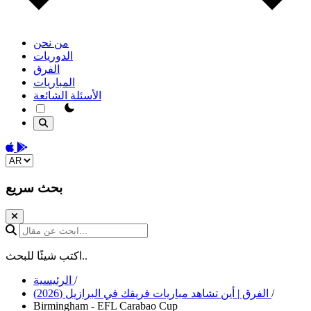
من نحن
الدوريات
الفرق
المباريات
الأسئلة الشائعة
theme switcher
Download on the App Store
Get it on Google Play
Change language
بحث سريع
ابحث عن مقال...
اكتب شيئًا للبحث..
/
الرئيسية
/
الفرق | أين تشاهد مباريات فريقك في البرازيل (2026)
Birmingham - EFL Carabao Cup