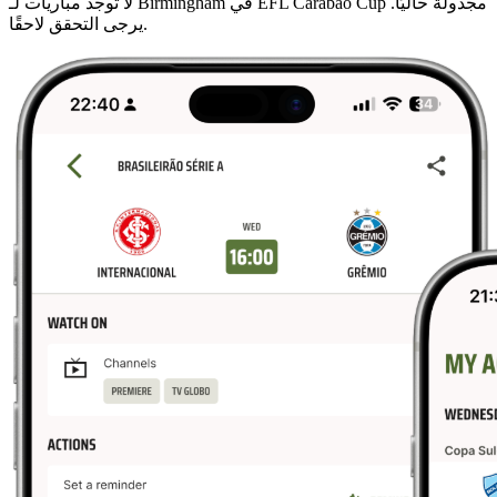
لا توجد مباريات لـ Birmingham في EFL Carabao Cup مجدولة حاليًا.
يرجى التحقق لاحقًا.